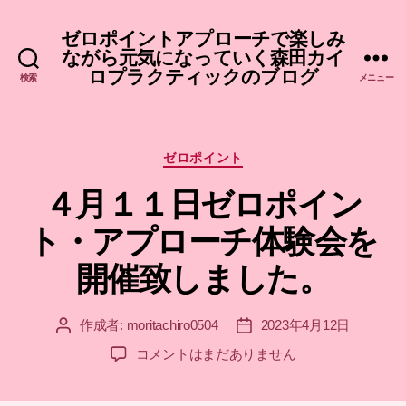
ゼロポイントアプローチで楽しみ
ながら元気になっていく森田カイ
ロプラクティックのブログ
検索
メニュー
カ
ゼロポイント
テ
４月１１日ゼロポイン
ゴ
リ
ト・アプローチ体験会を
ー
開催致しました。
作成者:
moritachiro0504
2023年4月12日
投
投
稿
稿
４
コメントはまだありません
者
日
月
１