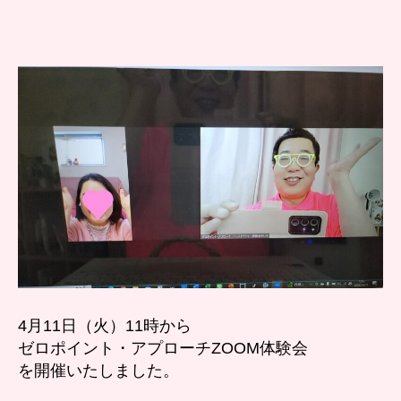
１
日
ゼ
ロ
ポ
イ
ン
ト・
ア
プ
ロ
ー
チ
体
験
会
を
4月11日（火）11時から
開
ゼロポイント・アプローチZOOM体験会
催
を開催いたしました。
致
し