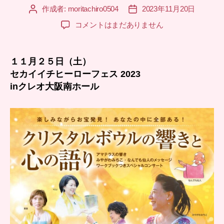
作成者:
moritachiro0504
2023年11月20日
投
投
稿
稿
１
コメントはまだありません
者
日
１
月
２
１１月２５日（土）
５
セカイイチヒーローフェス 2023
日
inクレオ大阪南ホール
大
阪
で
開
催
さ
れ
る
素
敵
な
イ
ベ