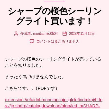
テ
シャープの桜色シーリン
ゴ
リ
グライト買います！
ー
作成者:
moritachiro0504
2023年11月12日
投
投
稿
稿
シ
コメントはまだありません
者
日
ャ
ー
プ
シャープの桜色のシーリングライトが売っている
の
ことを知りました。
桜
色
まったく気づけませんでした。
シ
ー
こちらです。↓（PDFです）
リ
ン
extension://efaidnbmnnnibpcajpcglclefindmkaj/http
グ
ラ
s://jp.sharp/catalogdownload/btob/led_b/SHARP-