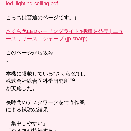
イ
led_lighting-ceiling.pdf
ト
買
こっちは普通のページです。↓
い
ま
さくら色LEDシーリングライト4機種を発売 | ニュ
す！
ースリリース：シャープ (jp.sharp)
へ
の
このページから抜粋
↓
本機に搭載している“さくら色”は、
※2
株式会社総合医科学研究所
が実施した。
長時間のデスクワークを伴う作業
による試験の結果
「集中しやすい」
「やる気が持続する」