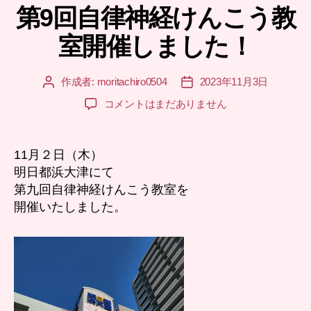
第9回自律神経けんこう教
ゴ
リ
室開催しました！
ー
作成者:
moritachiro0504
2023年11月3日
投
投
稿
稿
第
コメントはまだありません
者
日
9
回
自
11月２日（木）
律
明日都浜大津にて
神
第九回自律神経けんこう教室を
経
開催いたしました。
け
ん
こ
う
教
室
開