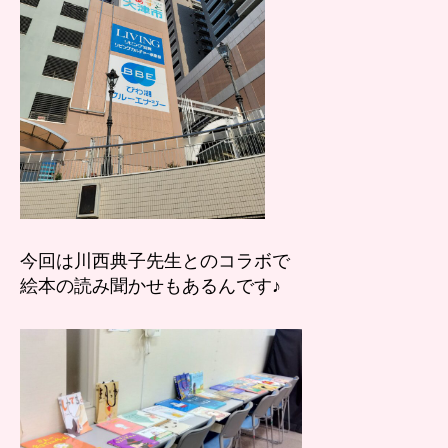
催
し
ま
し
た！
へ
の
今回は川西典子先生とのコラボで
絵本の読み聞かせもあるんです♪