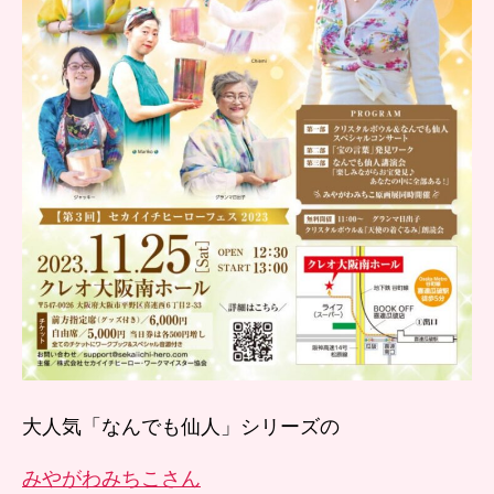
ン
ト
を
ご
紹
介
へ
の
大人気「なんでも仙人」シリーズの
みやがわみちこさん