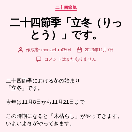
カ
二十四節気
テ
二十四節季「立冬（りっ
ゴ
リ
とう）」です。
ー
作成者:
moritachiro0504
2023年11月7日
投
投
稿
稿
二
コメントはまだありません
者
日
十
四
節
二十四節季における冬の始まり
季
「立冬」です。
「立
冬
今年は11月8日から11月21日まで
（り
っ
この時期になると「木枯らし」がやってきます。
と
いよいよ冬がやってきます。
う）」
で