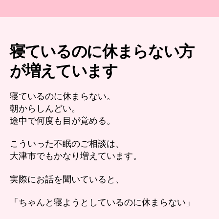
津
市】
寝
て
も
寝ているのに休まらない方
休
が増えています
ま
ら
な
寝ているのに休まらない。
い
朝からしんどい。
不
途中で何度も目が覚める。
眠
｜
「体
こういった不眠のご相談は、
の
大津市でもかなり増えています。
力
が
実際にお話を聞いていると、
抜
け
「ちゃんと寝ようとしているのに休まらない」
な
い