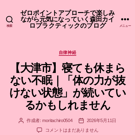
ゼロポイントアプローチで楽しみ
ながら元気になっていく森田カイ
ロプラクティックのブログ
検索
メニュー
カ
自律神経
テ
【大津市】寝ても休まら
ゴ
リ
ない不眠｜「体の力が抜
ー
けない状態」が続いてい
るかもしれません
作成者:
moritachiro0504
2026年5月11日
投
投
稿
稿
【大
コメントはまだありません
者
日