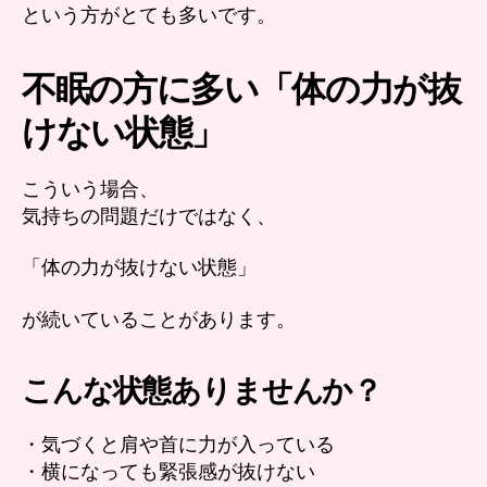
という方がとても多いです。
状
態」
が
不眠の方に多い「体の力が抜
続
い
けない状態」
て
い
こういう場合、
る
か
気持ちの問題だけではなく、
も
し
「体の力が抜けない状態」
れ
ま
が続いていることがあります。
せ
ん
へ
こんな状態ありませんか？
の
・気づくと肩や首に力が入っている
・横になっても緊張感が抜けない