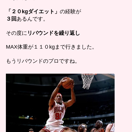
「２０kgダイエット」
の経験が
３回
あるんです。
その度に
リバウンドを繰り返し
MAX体重が１１０kgまで行きました。
もうリバウンドのプロですね。