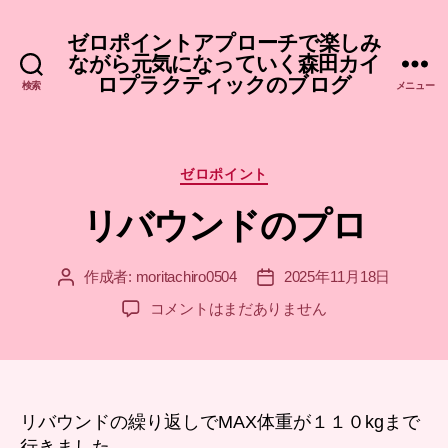
ゼロポイントアプローチで楽しみ
ながら元気になっていく森田カイ
ロプラクティックのブログ
検索
メニュー
カ
ゼロポイント
テ
リバウンドのプロ
ゴ
リ
ー
作成者:
moritachiro0504
2025年11月18日
投
投
稿
稿
リ
コメントはまだありません
者
日
バ
ウ
ン
ド
の
リバウンドの繰り返しでMAX体重が１１０kgまで
プ
行きました。