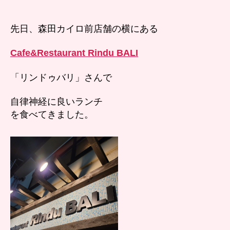
リ
ン
ド
先日、森田カイロ前店舗の横にある
ゥ
バ
Cafe&Restaurant Rindu BALI
リ
さ
「リンドゥバリ」さんで
ん
で
自律神経に良いランチ
自
を食べてきました。
律
神
経
に
良
い
メ
ニ
ュ
ー
食