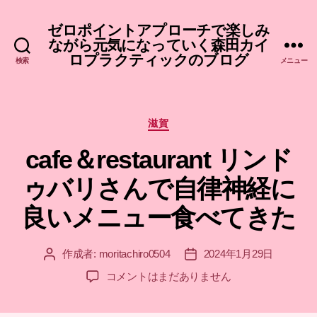
ゼロポイントアプローチで楽しみ
ながら元気になっていく森田カイ
ロプラクティックのブログ
検索
メニュー
カ
滋賀
テ
cafe＆restaurant リンド
ゴ
リ
ゥバリさんで自律神経に
ー
良いメニュー食べてきた
作成者:
moritachiro0504
2024年1月29日
投
投
稿
稿
cafe
コメントはまだありません
者
日
＆
restaurant