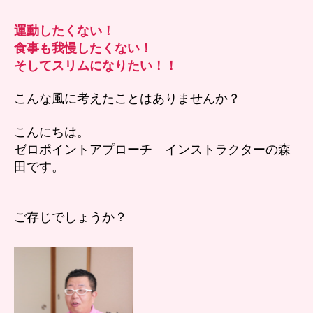
る
の
運動したくない！
を
食事も我慢したくない！
我
そしてスリムになりたい！！
慢
せ
こんな風に考えたことはありませんか？
ず
に
こんにちは。
痩
せ
ゼロポイントアプローチ インストラクターの森
る？
田です。
へ
の
ご存じでしょうか？