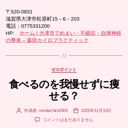
〒520-0831
滋賀県大津市松原町15－6－203
電話：0775331200
HP:
ホーム | 大津市でめまい・不眠症・自律神経
の整体 – 森田カイロプラクティック
カ
ゼロポイント
テ
食べるのを我慢せずに痩
ゴ
リ
せる？
ー
作成者:
moritachiro0504
2025年11月10日
投
投
稿
稿
食
コメントはまだありません
者
日
べ