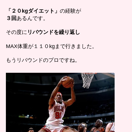
「２０kgダイエット」
の経験が
３回
あるんです。
その度に
リバウンドを繰り返し
MAX体重が１１０kgまで行きました。
もうリバウンドのプロですね。