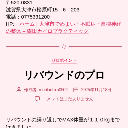
〒520-0831
滋賀県大津市松原町15－6－203
電話：0775331200
HP:
ホーム | 大津市でめまい・不眠症・自律神経
の整体 – 森田カイロプラクティック
カ
ゼロポイント
テ
リバウンドのプロ
ゴ
リ
ー
作成者:
moritachiro0504
2025年11月18日
投
投
稿
稿
リ
コメントはまだありません
者
日
バ
ウ
ン
リバウンドの繰り返しでMAX体重が１１０kgまで
ド
行きました。