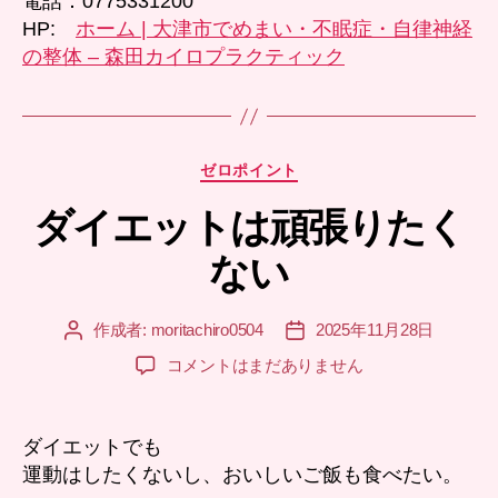
電話：0775331200
HP:
ホーム | 大津市でめまい・不眠症・自律神経
の整体 – 森田カイロプラクティック
カ
ゼロポイント
テ
ダイエットは頑張りたく
ゴ
リ
ない
ー
作成者:
moritachiro0504
2025年11月28日
投
投
稿
稿
ダ
コメントはまだありません
者
日
イ
エ
ッ
ダイエットでも
ト
運動はしたくないし、おいしいご飯も食べたい。
は