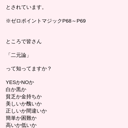
の
とされています。
※ゼロポイントマジックP68～P69
ところで皆さん
「二元論」
って知ってますか？
YESかNOか
白か黒か
貧乏か金持ちか
美しいか醜いか
正しいか間違いか
簡単か困難か
高いか低いか