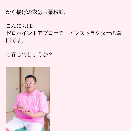
揚
げ
から揚げの衣は片栗粉派。
サ
イ
こんにちは。
コ
ゼロポイントアプローチ インストラクターの森
ー！
田です。
へ
の
ご存じでしょうか？