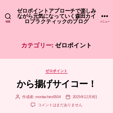
ゼロポイントアプローチで楽しみ
ながら元気になっていく森田カイ
ロプラクティックのブログ
検索
メニュー
カテゴリー:
ゼロポイント
カ
ゼロポイント
テ
から揚げサイコー！
ゴ
リ
ー
作成者:
moritachiro0504
2025年12月8日
投
投
稿
稿
か
コメントはまだありません
者
日
ら