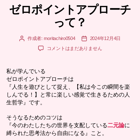
ゼロポイントアプローチ
ゴ
リ
って？
ー
作成者:
moritachiro0504
2024年12月4日
投
投
稿
稿
ゼ
コメントはまだありません
者
日
ロ
ポ
イ
私が学んでいる
ン
ゼロポイントアプローチは
ト
『人生を遊びとして捉え、【私は今この瞬間を楽
ア
しんでる！】と常に楽しい感覚で生きるための人
プ
生哲学』です。
ロ
ー
チ
そうなるためのコツは
っ
『今のわたしたちの世界を支配している
二元論
に
て？
縛られた思考法から自由になる』こと。
へ