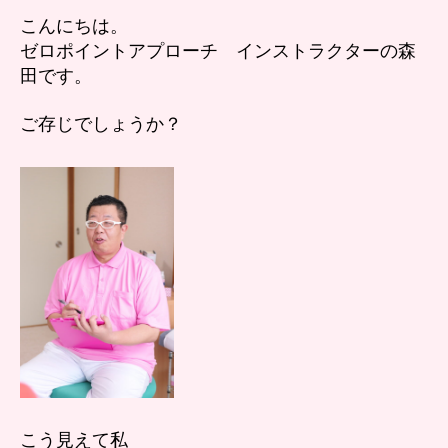
頑
こんにちは。
張
ゼロポイントアプローチ インストラクターの森
り
田です。
た
く
な
ご存じでしょうか？
い
へ
の
こう見えて私